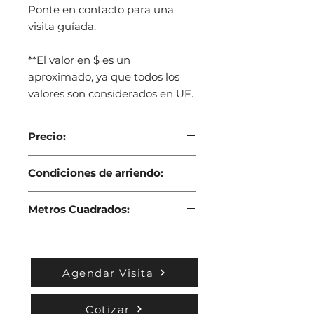
Ponte en contacto para una
visita guíada.
**El valor en $ es un
aproximado, ya que todos los
valores son considerados en UF.
Precio:
La oficina tiene un valor mensual
Condiciones de arriendo:
de 38UF.
Contrato mínimo de 6 meses. Un
Metros Cuadrados:
més de garantía para comenzar el
arriendo, a liquidar una vez este se
La oficina tiene 54mt2.
deje.
Agendar Visita
Cotizar