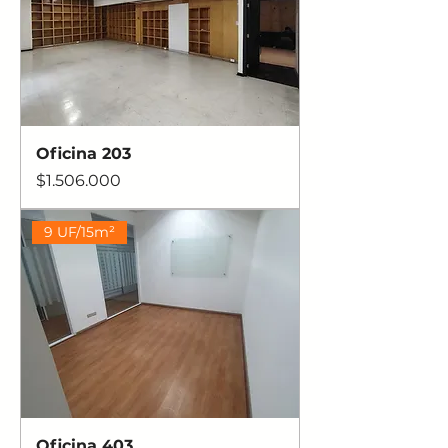
Oficina 203
Precio
$1.506.000
9 UF/15m²
Oficina 403