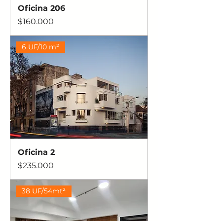
Oficina 206
Precio
$160.000
6 UF/10 m²
Oficina 2
Precio
$235.000
38 UF/54mt²