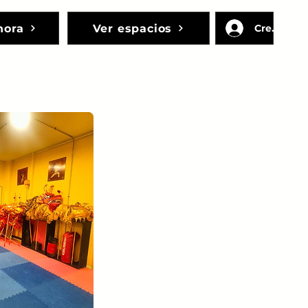
hora
Ver espacios
Crear cue