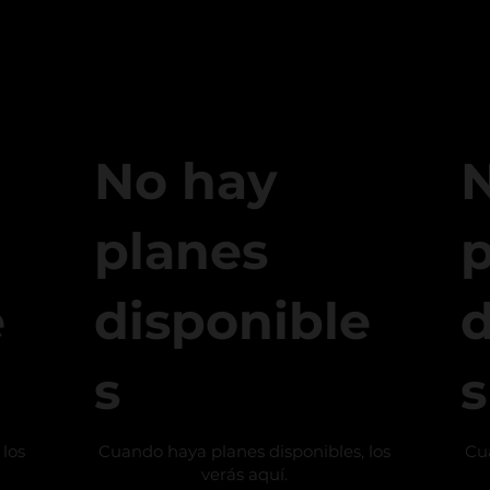
No hay
planes
p
e
disponible
d
s
s
 los
Cuando haya planes disponibles, los
Cua
verás aquí.