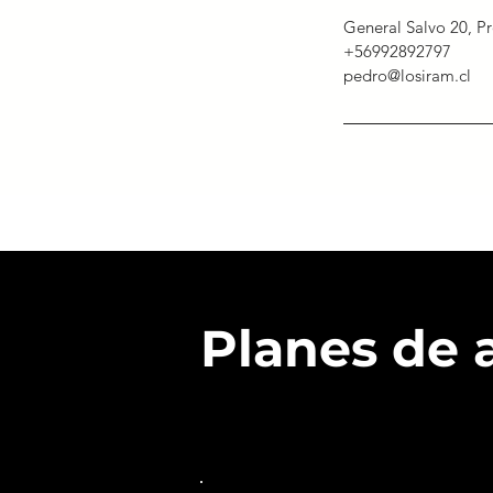
General Salvo 20, Pr
+56992892797
pedro@losiram.cl
Planes de 