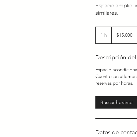
Espacio amplio, i
similares.
15.000
pesos
1 h
1
$15.000
chilenos
Descripción del 
Espacio acondicionad
Cuenta con alfombr
reservas por horas.
Buscar horarios
Datos de conta