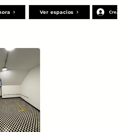
hora
Ver espacios
Crear cue