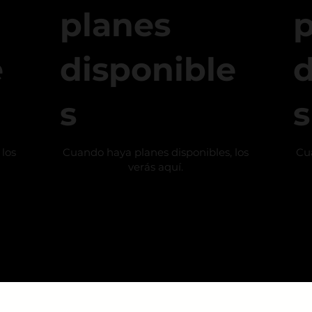
planes
p
e
disponible
d
s
s
 los
Cuando haya planes disponibles, los
Cua
verás aquí.
General Salvo 20