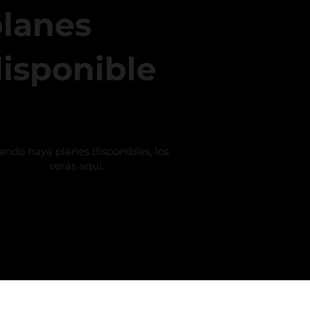
lanes
isponible
ndo haya planes disponibles, los
verás aquí.