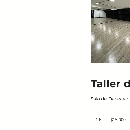
Taller 
Sala de Danza/ar
15.000
pesos
1 h
1
$15.000
chilenos