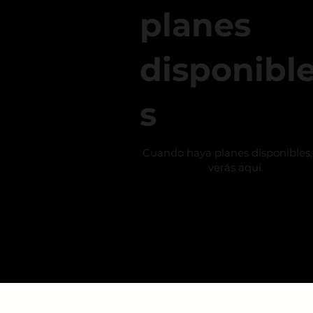
planes
disponibl
s
Cuando haya planes disponibles,
verás aquí.