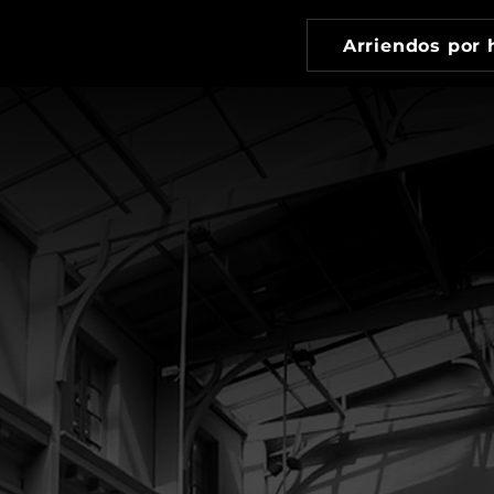
cios
Planes
Arriendos por 
uentra el espa
erfecto para t