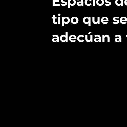
Espacios d
tipo que s
adecúan a t