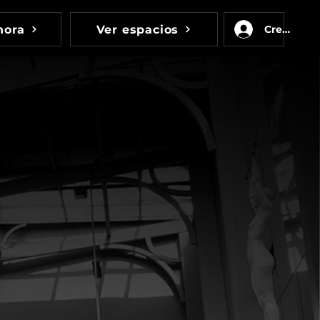
hora
Ver espacios
Crear cue
cio
u