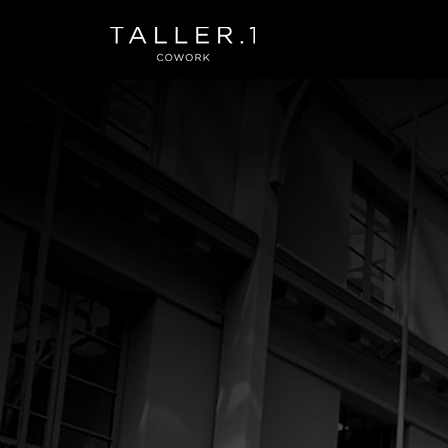
Espa
Enc
p